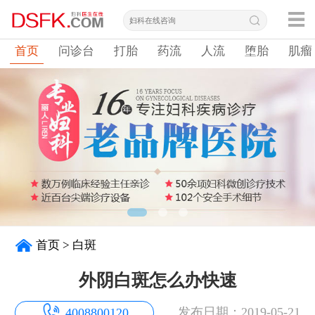
首页
问诊台
打胎
药流
人流
堕胎
肌瘤
首页
>
白斑
外阴白斑怎么办快速
发布日期：2019-05-21
4008800120