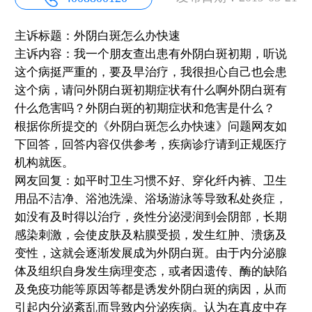
主诉标题：外阴白斑怎么办快速
主诉内容：我一个朋友查出患有外阴白斑初期，听说
这个病挺严重的，要及早治疗，我很担心自己也会患
这个病，请问外阴白斑初期症状有什么啊外阴白斑有
什么危害吗？外阴白斑的初期症状和危害是什么？
根据你所提交的《外阴白斑怎么办快速》问题网友如
下回答，回答内容仅供参考，疾病诊疗请到正规医疗
机构就医。
网友回复：如平时卫生习惯不好、穿化纤内裤、卫生
用品不洁净、浴池洗澡、浴场游泳等导致私处炎症，
如没有及时得以治疗，炎性分泌浸润到会阴部，长期
感染刺激，会使皮肤及粘膜受损，发生红肿、溃疡及
变性，这就会逐渐发展成为外阴白斑。由于内分泌腺
体及组织自身发生病理变态，或者因遗传、酶的缺陷
及免疫功能等原因等都是诱发外阴白斑的病因，从而
引起内分泌紊乱而导致内分泌疾病。认为在真皮中存