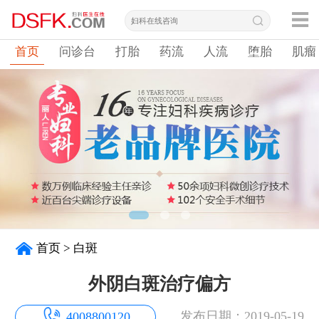
首页
问诊台
打胎
药流
人流
堕胎
肌瘤
首页
>
白斑
外阴白斑治疗偏方
发布日期：2019-05-19
4008800120