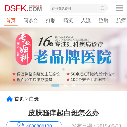
首页
问诊台
打胎
药流
人流
堕胎
肌瘤
首页
>
白斑
皮肤骚痒起白斑怎么办
发布日期：2019-05-20
4008800120