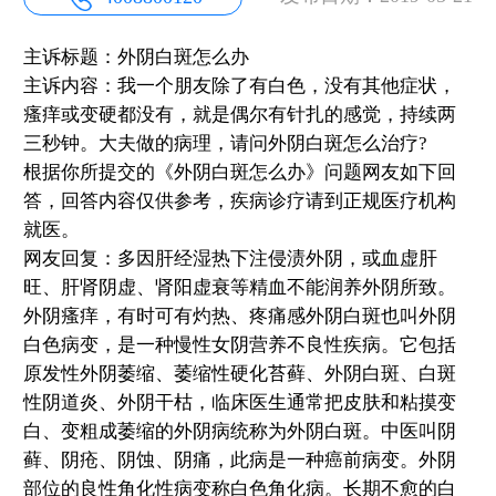
主诉标题：外阴白斑怎么办
主诉内容：我一个朋友除了有白色，没有其他症状，
瘙痒或变硬都没有，就是偶尔有针扎的感觉，持续两
三秒钟。大夫做的病理，请问外阴白斑怎么治疗?
根据你所提交的《外阴白斑怎么办》问题网友如下回
答，回答内容仅供参考，疾病诊疗请到正规医疗机构
就医。
网友回复：多因肝经湿热下注侵渍外阴，或血虚肝
旺、肝肾阴虚、肾阳虚衰等精血不能润养外阴所致。
外阴瘙痒，有时可有灼热、疼痛感外阴白斑也叫外阴
白色病变，是一种慢性女阴营养不良性疾病。它包括
原发性外阴萎缩、萎缩性硬化苔藓、外阴白斑、白斑
性阴道炎、外阴干枯，临床医生通常把皮肤和粘摸变
白、变粗成萎缩的外阴病统称为外阴白斑。中医叫阴
藓、阴疮、阴蚀、阴痛，此病是一种癌前病变。外阴
部位的良性角化性病变称白色角化病。长期不愈的白