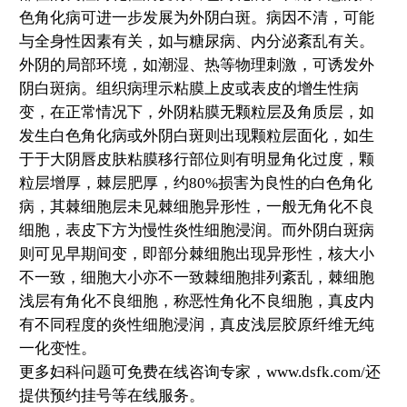
色角化病可进一步发展为外阴白斑。病因不清，可能
与全身性因素有关，如与糖尿病、内分泌紊乱有关。
外阴的局部环境，如潮湿、热等物理刺激，可诱发外
阴白斑病。组织病理示粘膜上皮或表皮的增生性病
变，在正常情况下，外阴粘膜无颗粒层及角质层，如
发生白色角化病或外阴白斑则出现颗粒层面化，如生
于于大阴唇皮肤粘膜移行部位则有明显角化过度，颗
粒层增厚，棘层肥厚，约80%损害为良性的白色角化
病，其棘细胞层未见棘细胞异形性，一般无角化不良
细胞，表皮下方为慢性炎性细胞浸润。而外阴白斑病
则可见早期间变，即部分棘细胞出现异形性，核大小
不一致，细胞大小亦不一致棘细胞排列紊乱，棘细胞
浅层有角化不良细胞，称恶性角化不良细胞，真皮内
有不同程度的炎性细胞浸润，真皮浅层胶原纤维无纯
一化变性。
更多妇科问题可免费在线咨询专家，www.dsfk.com/还
提供预约挂号等在线服务。