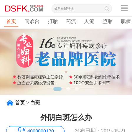
首页
问诊台
打胎
药流
人流
堕胎
肌瘤
首页
>
白斑
外阴白斑怎么办
发布日期：2019-05-21
4008800120