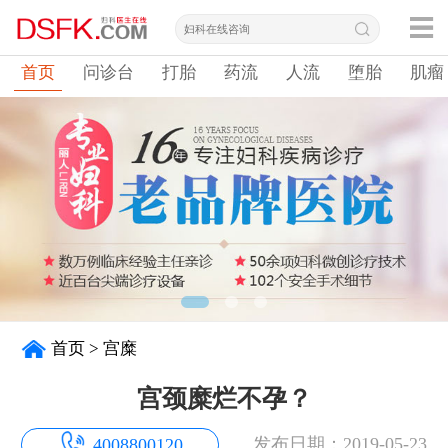
首页
问诊台
打胎
药流
人流
堕胎
肌瘤
首页
>
宫糜
宫颈糜烂不孕？
发布日期：2019-05-23
4008800120