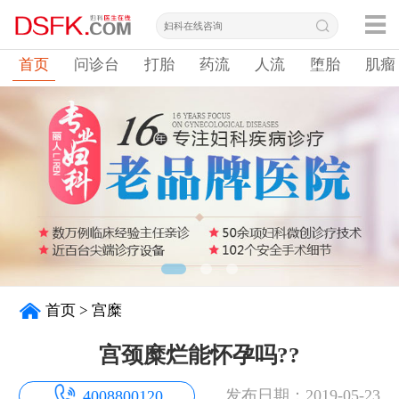
首页
问诊台
打胎
药流
人流
堕胎
肌瘤
首页
>
宫糜
宫颈糜烂能怀孕吗??
发布日期：2019-05-23
4008800120