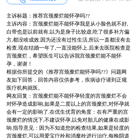
主诉标题：推荐宫颈糜烂能怀孕吗??
主诉内容：宫颈糜烂能不能怀孕我是从小脸色就不好,
白带也是以前就有,以为是身子比较虚,吃了很多补方偏
方,都没啥成效.因为还没有过性生活,所以一直都没有去
检查.现在结婚一年了,一直没能怀上.后来去医院检查是
宫颈糜烂，希望医生可以告诉我宫颈糜烂能不能怀
孕，谢谢！
根据你所提交的《推荐宫颈糜烂能怀孕吗??》问题网
友如下回答，回答内容仅供参考，疾病诊疗请到正规
医疗机构就医。
网友回复：宫颈糜烂能不能怀孕轻度的宫颈糜烂不会
对怀孕造成影响,如果是二度以上的宫颈糜烂,对怀孕就
会有一定的影响了.在优生优育的角度：在有严重的宫
颈糜烂的情况下,不建议怀孕,以免对胎儿的健康在成影
响.指导意见：因为不知道您的检查结果,如果是轻度的
宫颈糜烂,可以用爱宝疗栓和消糜栓进行治疗,每晚阴道