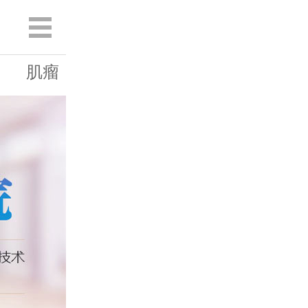
肌瘤
囊肿
白斑
息肉
宫糜