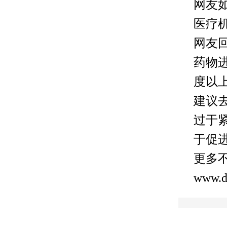
网友
医疗
网友
药物
度以
建议
过于
于促
更多
www