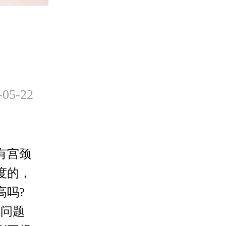
5-22
有宫颈
度的，
高吗?
》问题