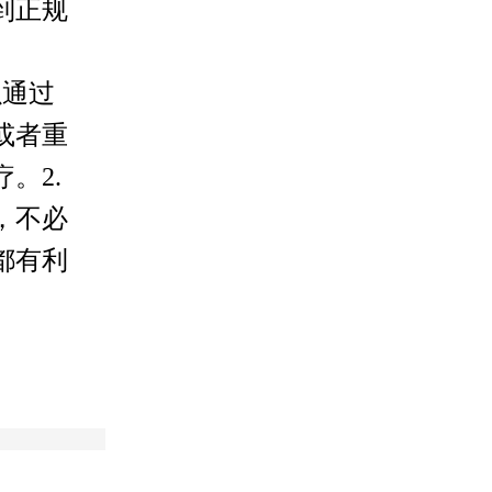
到正规
以通过
或者重
。2.
，不必
都有利