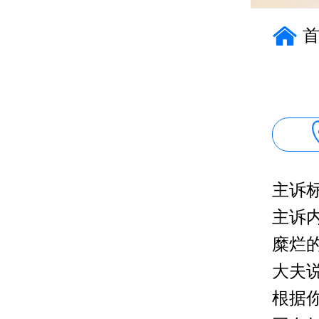
主诉
主诉
糜烂
大夫
根据