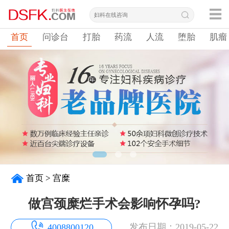
首页
问诊台
打胎
药流
人流
堕胎
肌瘤
首页
>
宫糜
做宫颈糜烂手术会影响怀孕吗?
发布日期：2019-05-22
4008800120