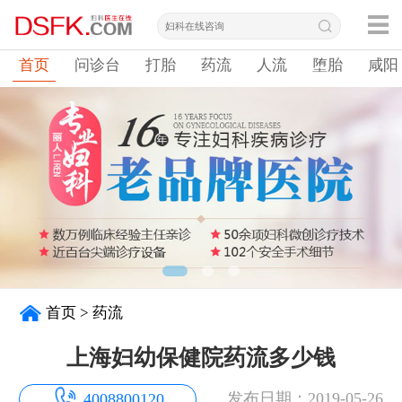
首页
问诊台
打胎
药流
人流
堕胎
咸阳
首页
>
药流
上海妇幼保健院药流多少钱
发布日期：2019-05-26
4008800120