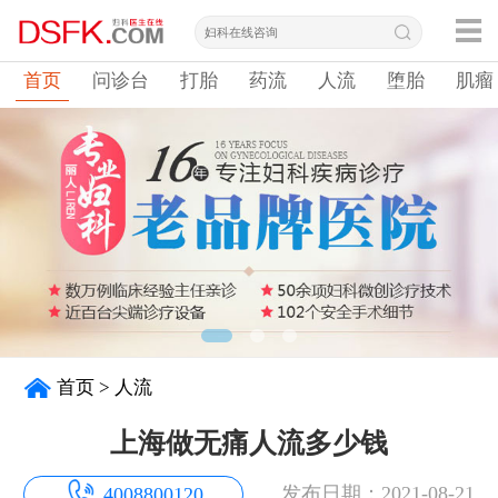
首页
问诊台
打胎
药流
人流
堕胎
肌瘤
首页
>
人流
上海做无痛人流多少钱
发布日期：2021-08-21
4008800120