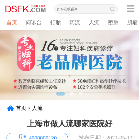
首页
问诊台
打胎
药流
人流
堕胎
肌瘤
首页
>
人流
上海市做人流哪家医院好
发布日期：2021-05-12
4008800120