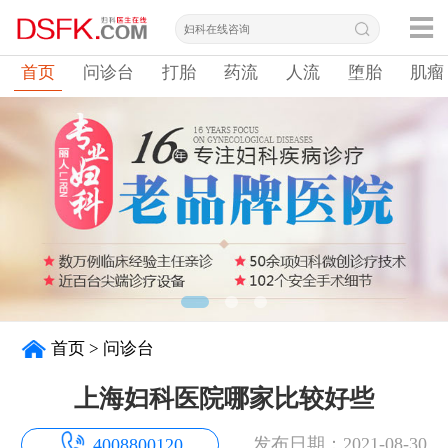
首页
问诊台
打胎
药流
人流
堕胎
肌瘤
首页
>
问诊台
上海妇科医院哪家比较好些
发布日期：2021-08-30
4008800120