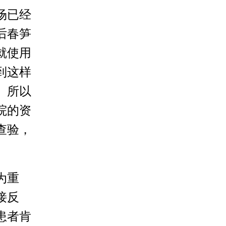
场已经
后春笋
就使用
到这样
。所以
院的资
查验，
为重
接反
患者肯