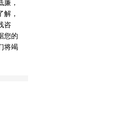
低廉，
了解，
线咨
据您的
们将竭