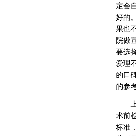
定会
好的
果也
院做
要选
爱理
的口
的参
上海
术前
标准