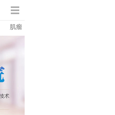
肌瘤
囊肿
白斑
息肉
宫糜