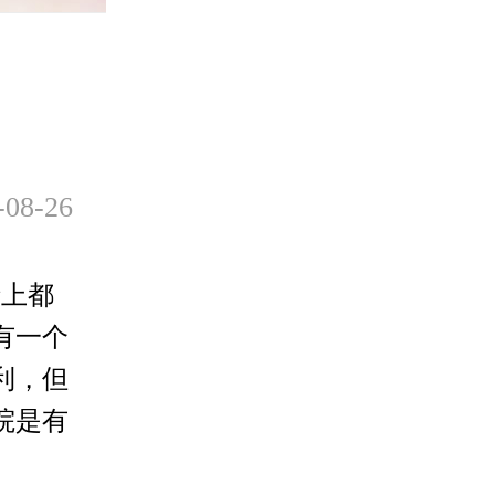
8-26
上都
有一个
利，但
院是有