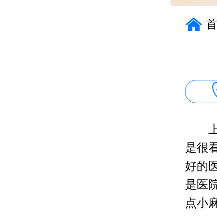
上海
是很
好的
是医
点小