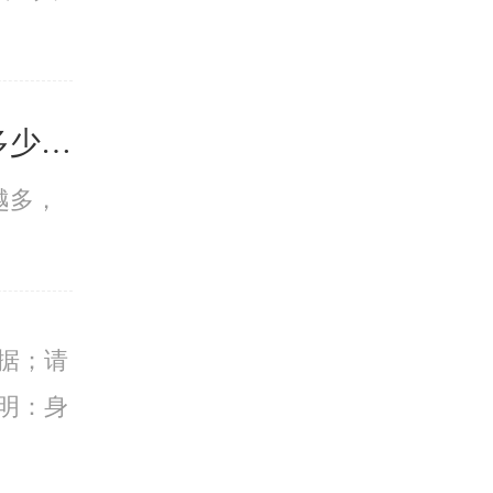
女性意外怀孕做人流要多少钱呢
越多，
据；请
明：身