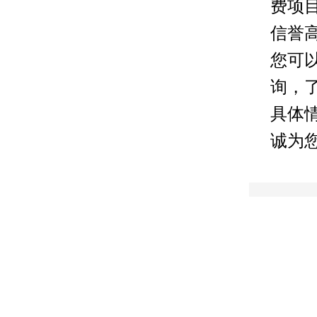
费项
信誉
您可
询，
具体
诚为您