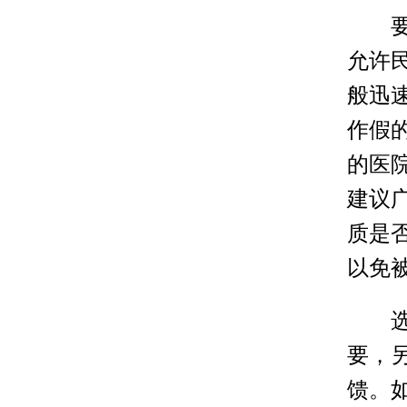
要看
允许
般迅
作假
的医
建议
质是
以免
选择
要，
馈。