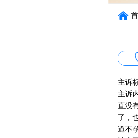
主诉
主诉
直没
了，
道不