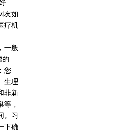
好
网友如
医疗机
，一般
瘤的
：您
。生理
和非新
巢等，
间。习
一下确