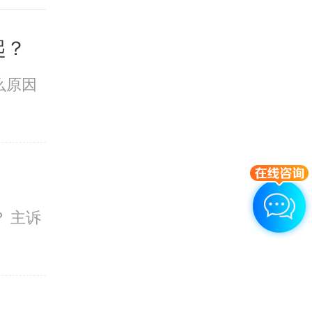
起？
么原因
 主诉