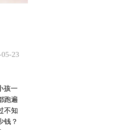
5-23
小孩一
都跑遍
过不知
少钱？