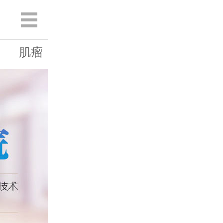
肌瘤
囊肿
白斑
息肉