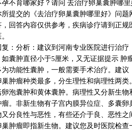
不孕不育哪家好？请问 去治疗卵巢囊肿哪里
你所提交的《去治疗卵巢囊肿哪里好》问题
答，回答内容仅供参考，疾病诊疗请到正规
医。
回复：分析：建议到河南专业医院进行治疗
，如囊肿直径小于5厘米，又无证据提示 肿
多为功能性囊肿，一般需要手术治疗。建议
卵巢肿瘤种类最多，分生理性和病理性两类
括卵泡囊肿和黄体囊肿。病理性又分新生物
肿瘤。非新生物有子宫内膜异位症、多囊卵
物又分良性与恶性，有些还介于良、恶性之
卵巢肿瘤即指新生物。建议您及时医院检查