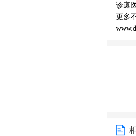
诊遵
更多
www