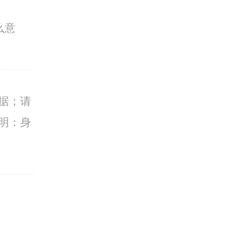
么意
据；请
明：身