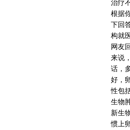
治疗
根据
下回
构就
网友
来说
话，
好，
性包
生物
新生
惯上