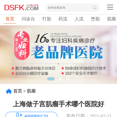
首页
问诊台
打胎
药流
人流
堕胎
肌瘤
首页
>
肌瘤
上海做子宫肌瘤手术哪个医院好
发布日期：2021-02-21
4008800120