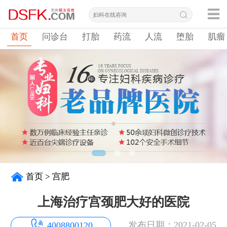
首页
问诊台
打胎
药流
人流
堕胎
肌瘤
首页
>
宫肥
上海治疗宫颈肥大好的医院
发布日期：2021-02-05
4008800120